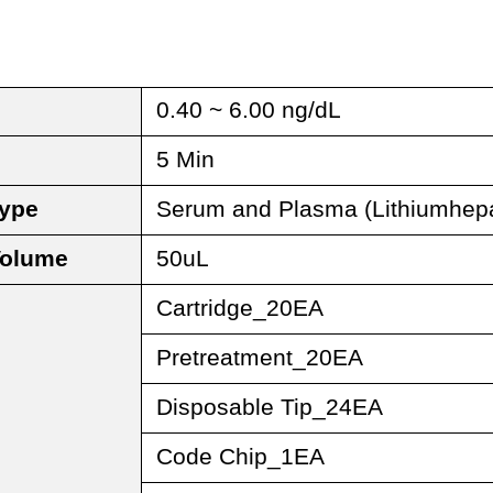
.
0.40 ~ 6.00 ng/dL
5 Min
ype
Serum and Plasma (Lithiumhepa
Volume
50
uL
Cartridge_20EA
Pretreatment_20EA
Disposable Tip_24EA
Code Chip_1EA