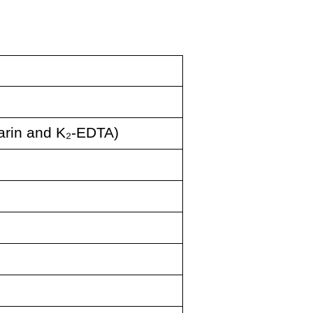
rin and K
₂
-EDTA)